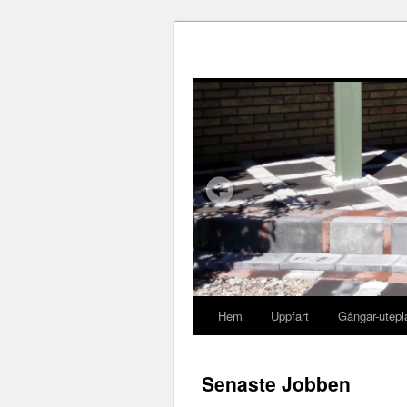
Hem
Uppfart
Gångar-utepl
Senaste Jobben