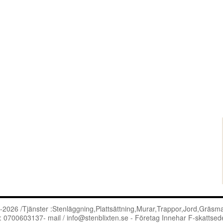
2026 /Tjänster :Stenläggning,Plattsättning,Murar,Trappor,Jord,Gräsmat
l: 0700603137- mail /
info@stenblixten.se
- Företag Innehar F-skattsede