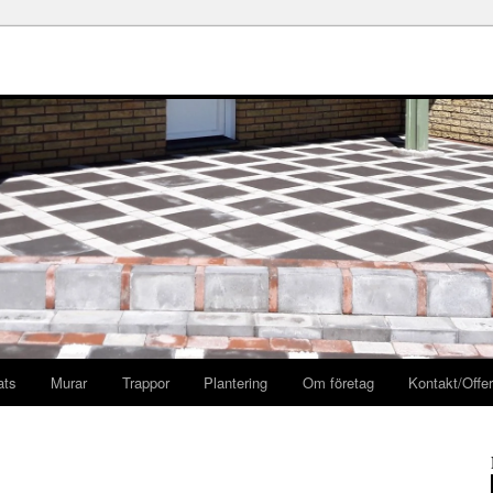
ats
Murar
Trappor
Plantering
Om företag
Kontakt/Offer