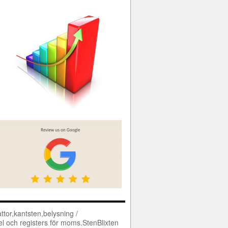
tor,kantsten,belysning /
l och registers för moms.StenBlixten